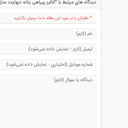
دیدگاه های مرتبط با "آنالیز پیراهن زنانه دیوایدد مدل 0596612003؛ بهاری و راح
* نظرتان را در مورد این مقاله با ما درمیان بگذارید