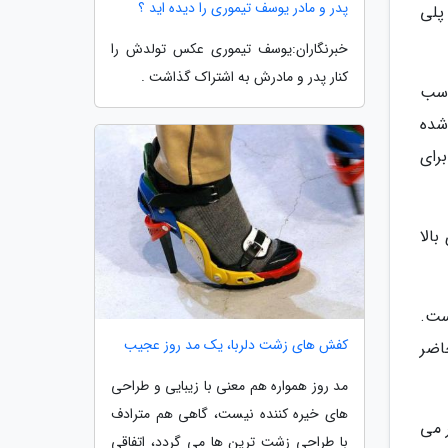
پدر و مادر یوسف تیموری را دیده اید ؟
ز پلی
خبرنگاران:یوسف تیموری عکس تولدش را
کنار پدر و مادرش به اشتراک گذاشت .
اسب
شده
رای
وی بالا
ست.
کفش های زشت دلربا، یک مد روز عجیب
حاضر
مد روز همواره هم معنی با زیبایی و طراحی
های خیره کننده نیست، گاهی هم مترادف
ر می
با طراحی زشت ترین ها می گردد، اتفاقی