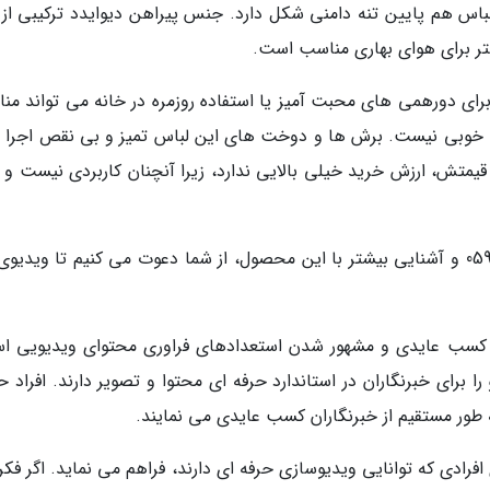
یبا 60 سانتی متر و خود لباس هم پایین تنه دامنی شکل دارد. جنس پیراهن دیوایدد ترکیبی ا
ر برای هوای بهاری مناسب است.
رای دورهمی های محبت آمیز یا استفاده روزمره در خانه می تواند من
 خوبی نیست. برش ها و دوخت های این لباس تمیز و بی نقص اجرا 
قیمتش، ارزش خرید خیلی بالایی ندارد، زیرا آنچنان کاربردی نیست و ب
برای آنالیز بهتر پیراهن زنانه دیوایدد مدل 0596612003 و آشنایی بیشتر با این محصول، از شما دعوت می کنیم تا ویدی
، کسب عایدی و مشهور شدن استعدادهای فراوری محتوای ویدیویی ا
ا برای خبرنگاران در استاندارد حرفه ای محتوا و تصویر دارند. افراد 
 به طور مستقیم از خبرنگاران کسب عایدی می نمایند.
افرادی که توانایی ویدیوسازی حرفه ای دارند، فراهم می نماید. اگر فک