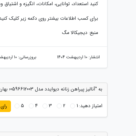
کنید استعداد، توانایی، امکانات، انگیزه و اشتیاق و
برای کسب اطلاعات بیشتر روی دکمه زیر کلیک کنید
منبع: دیجیکالا مگ
انتشار:
10 اردیبهشت 1404
بروزرسانی:
10 اردیبهشت 1404
به "آنالیز پیراهن زنانه دیوایدد مدل 0596612003؛ بهاری و راحت" امتیاز دهید
امتیاز دهید:
1
2
3
4
5
رای