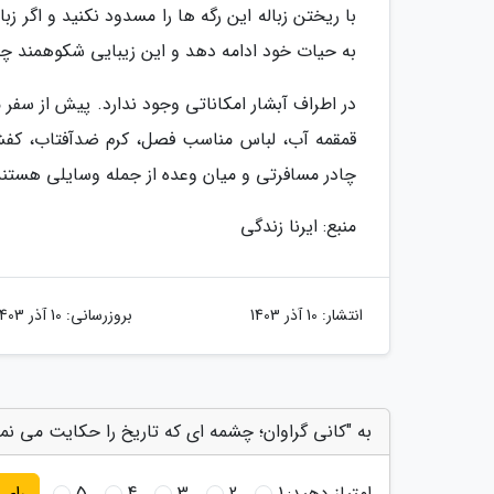
با ریختن زباله این رگه ها را مسدود نکنید و اگر زب
به حیات خود ادامه دهد و این زیبایی شکوهمند چن
در اطراف آبشار امکاناتی وجود ندارد. پیش از سفر 
قمقمه آب، لباس مناسب فصل، کرم ضدآفتاب، کفش پ
چادر مسافرتی و میان وعده از جمله وسایلی هستند 
منبع: ایرنا زندگی
انتشار:
10 آذر 1403
بروزرسانی:
10 آذر 1403
به "کانی گراوان؛ چشمه ای که تاریخ را حکایت می نمای
امتیاز دهید:
1
2
3
4
5
رای