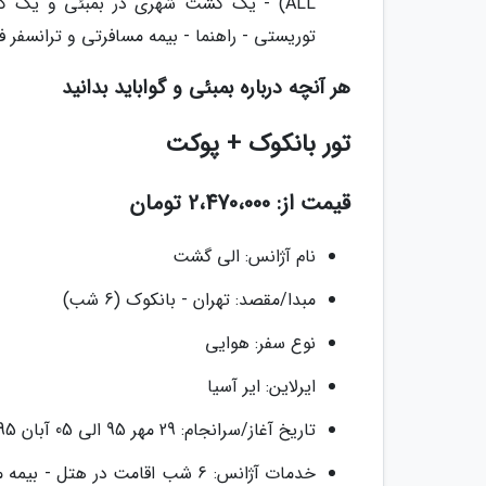
ALL) - یک گشت شهری در بمبئی و یک گش
توریستی - راهنما - بیمه مسافرتی و ترانسفر 
هر آنچه درباره بمبئی و گواباید بدانید
تور بانکوک + پوکت
قیمت از: 2،470،000 تومان
نام آژانس: الی گشت
مبدا/مقصد: تهران - بانکوک (6 شب)
نوع سفر: هوایی
ایرلاین: ایر آسیا
تاریخ آغاز/سرانجام: 29 مهر 95 الی 05 آبان 95
خدمات آژانس: 6 شب اقامت در هت