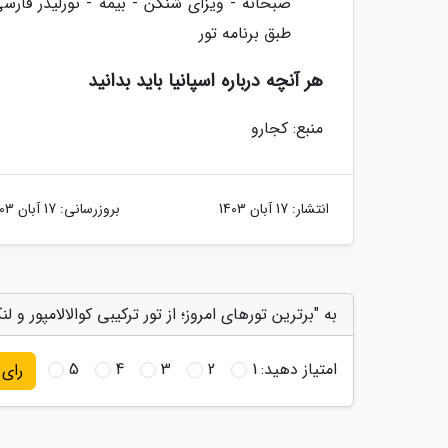
صبحانه - ویزای شنگن - بیمه - تورلیدر فار
طبق برنامه تور
هر آنچه درباره اسپانیا باید بدانید
منبع: کجارو
انتشار:
17 آبان 1403
بروزرسانی:
17 آبان 1403
به "برترین تورهای امروز؛ از تور ترکیبی کوالالامپور و لن
امتیاز دهید:
1
2
3
4
5
رای