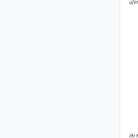
زای
 روز