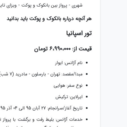
شهری - پرواز بین بانکوک و پوکت - ویزای تایلند - 20 کیلو بار - پرواز اکون
هر آنچه درباره بانکوک و پوکت باید بدانید
تور اسپانیا
قیمت از: 6،990،000 تومان
نام آژانس: ایوار
مبدا/مقصد: تهران - بارسلون - مادرید (7 شب)
نوع سفر: هوایی
ایرلاین: ترکیش
تاریخ آغاز/سرانجام: 27 آبان 95 الی 04 آذر 95