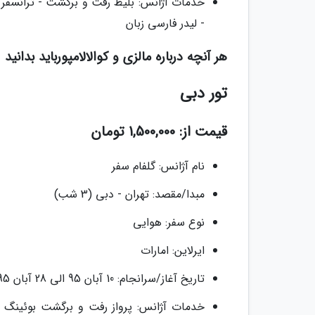
- لیدر فارسی زبان
هر آنچه درباره مالزی و کوالالامپورباید بدانید
تور دبی
قیمت از: 1,500,000 تومان
نام آژانس: گلفام سفر
مبدا/مقصد: تهران - دبی (3 شب)
نوع سفر: هوایی
ایرلاین: امارات
تاریخ آغاز/سرانجام: 10 آبان 95 الی 28 آبان 95