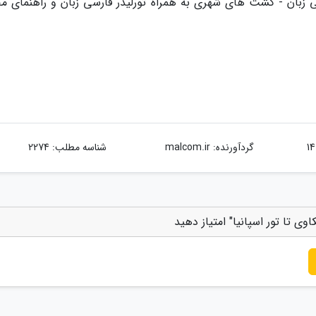
سی زبان - گشت های شهری به همراه تورلیدر فارسی زبان و راهنمای م
گردآورنده:
malcom.ir
شناسه مطلب: 2274
کاوی تا تور اسپانیا" امتیاز دهید