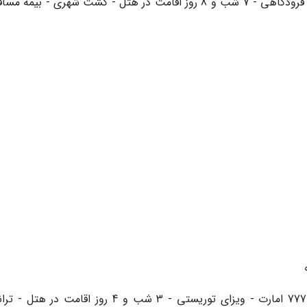
خدمات آژانس: بلیط رفت و برگشت - ترانسفر فرودگاهی - 7 شب و 8 روز اقامت در هتل - گشت شهری - بیمه
خدمات آژانس: پرواز رفت و برگشت بوئینگ 777 امارت - ویزای توریستی - 3 شب و 4 روز اقامت در