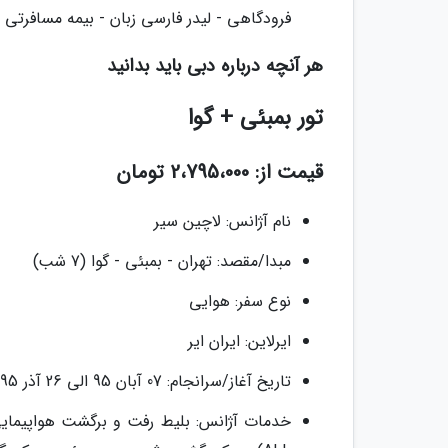
فرودگاهی - لیدر فارسی زبان - بیمه مسافرتی - سر
هر آنچه درباره دبی باید بدانید
تور بمبئی + گوا
قیمت از: 2،795،000 تومان
نام آژانس: لاچین سیر
مبدا/مقصد: تهران - بمبئی - گوا (7 شب)
نوع سفر: هوایی
ایرلاین: ایران ایر
تاریخ آغاز/سرانجام: 07 آبان 95 الی 26 آذر 95