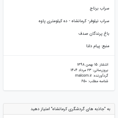
سراب برناج
سراب نیلوفر- کرمانشاه - ده کیلومتری پاوه
باغ پرندگان صدف
منبع: پیام دلتا
انتشار:
15 بهمن 1398
بروزرسانی:
23 مرداد 1404
گردآورنده:
malcom.ir
شناسه مطلب: 650
به "جاذبه های گردشگری کرمانشاه" امتیاز دهید