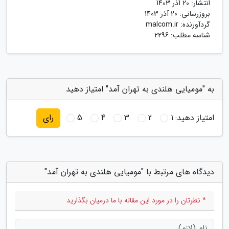
انتشار:
20 آذر 1403
بروزرسانی:
20 آذر 1403
گردآورنده:
malcom.ir
شناسه مطلب: 2296
به "مومیایی هلندی به تهران آمد" امتیاز دهید
امتیاز دهید:
1
2
3
4
5
رای
دیدگاه های مرتبط با "مومیایی هلندی به تهران آمد"
* نظرتان را در مورد این مقاله با ما درمیان بگذارید