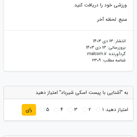
ورزشی خود را دریافت کنید.
منبع: لحظه آخر
انتشار:
13 دی 1403
بروزرسانی:
13 دی 1403
گردآورنده:
malcom.ir
شناسه مطلب: 2309
به "آشنایی با پیست اسکی شیرباد" امتیاز دهید
امتیاز دهید:
1
2
3
4
5
رای