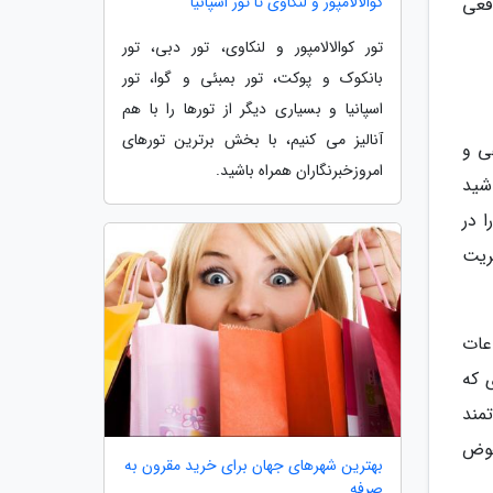
کوالالامپور و لنکاوی تا تور اسپانیا
قعی
تور کوالالامپور و لنکاوی، تور دبی، تور
بانکوک و پوکت، تور بمبئی و گوا، تور
اسپانیا و بسیاری دیگر از تورها را با هم
آنالیز می کنیم، با بخش برترین تورهای
غی و
امروزخبرنگاران همراه باشید.
س باشید
ا در
ریت
عات
ری که
تمند
عوض
بهترین شهرهای جهان برای خرید مقرون به
صرفه