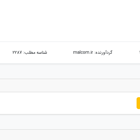
گردآورنده:
malcom.ir
شناسه مطلب: 2287