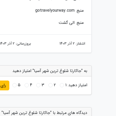
منبع: gotravelyourway.com
منبع: الی گشت
انتشار:
2 آذر 1403
بروزرسانی:
2 آذر 1403
به "جاکارتا شلوغ ترین شهر آسیا" امتیاز دهید
امتیاز دهید:
1
2
3
4
5
رای
دیدگاه های مرتبط با "جاکارتا شلوغ ترین شهر آسیا"