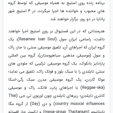
برنامه زنده روی استیج به همراه موسیقی که توسط گروه
های محبوب و خواننده ها اجرا میگردد، در 4 استیج شهر
پاتایا در دو روز، برگزار خواهند شد.
هنرمندانی که در این فستیوال بر روی استیج اجرا خواهند
داشت، راسامی ایزان سول (Rasamee Isan Soul)، یک
گروه ایزان که اجراهای آن، تلفیق موسیقی سنتی با جاز، راک
و سول (موسیقی مذهبی سیاهپوستان)، گروه بین المللی
پارادایز بانکوک، یک گروه موسیقی ترکیبی که ملودی های
سنتی تایلندی را با سبک بلوز و فولک راک، تلفیق می نماید؛
موکا گاردن، یک گروه موسیقی مدرن سبک رگی-اسکا
(Reggae-ska) با اجراهای پاپ، فانک، راک و موسیقی
کانتری تایلندی؛ رپرهای تایلندی چون اوربوی تی جی (Thai
country musical influences) و دی (Day) از گروه مگا
تایتانیوم (mega-group Thaitanium) و ارکستر جاز افسانه