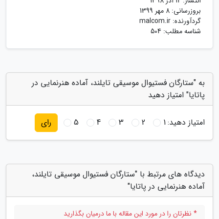
انتشار:
12 آذر 1398
بروزرسانی:
8 مهر 1399
گردآورنده:
malcom.ir
شناسه مطلب: 504
به "ستارگان فستیوال موسیقی تایلند، آماده هنرنمایی در
پاتایا" امتیاز دهید
امتیاز دهید:
1
2
3
4
5
رای
دیدگاه های مرتبط با "ستارگان فستیوال موسیقی تایلند،
آماده هنرنمایی در پاتایا"
* نظرتان را در مورد این مقاله با ما درمیان بگذارید