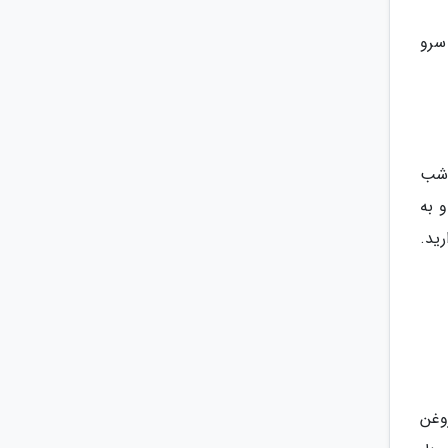
 سرو
 شب
و به
رید.
 روغن