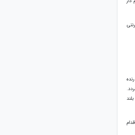
 دار
نتی
رنده
دد.
لند
دام