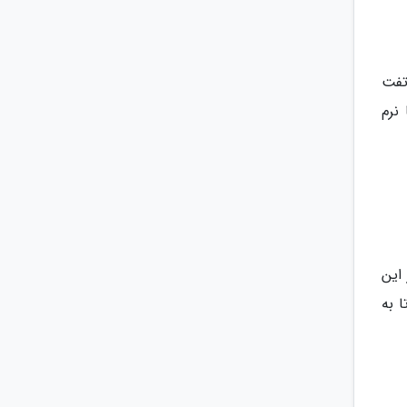
تفت
نرم
این
 به