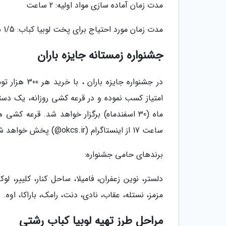
مدت زمان آماده سازی مواد اولیه: 2 ساعت
مدت زمان مورد احتیاج برای پخت لوبیا کباب: 1/5 ساعت
جشنواره زمستانه جایزه باران
ماه (30 اسفندماه) برگزار خواهد شد. قرعه ک
ساعت 17 از اینستاگرام (okcs.ir@) پخش خواهد شد.
برندهای حامی جشنواره:
دلستر، نوین زعفران، فامیلا، ساحل کنار، کلییر، لو
مزمز، نستله، عقاب، نادی، دنت، رامک، باراکا، اوه.
مراحل طرز تهیه لوبیا کباب رشتی