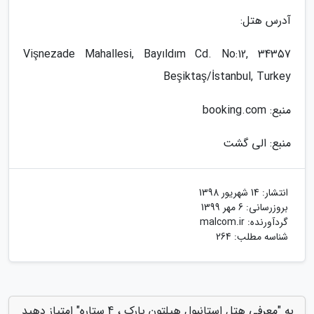
آدرس هتل:
Vişnezade Mahallesi, Bayıldım Cd. No:12, 34357
Beşiktaş/İstanbul, Turkey
منبع: booking.com
منبع: الی گشت
انتشار:
14 شهریور 1398
بروزرسانی:
6 مهر 1399
گردآورنده:
malcom.ir
شناسه مطلب: 264
به "معرفی هتل استانبول هیلتون پارک ، 4 ستاره" امتیاز دهید