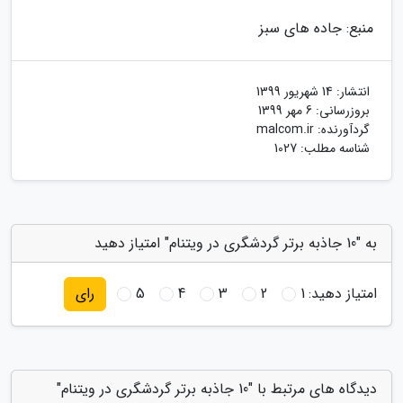
منبع: جاده های سبز
انتشار:
14 شهریور 1399
بروزرسانی:
6 مهر 1399
گردآورنده:
malcom.ir
شناسه مطلب: 1027
به "10 جاذبه برتر گردشگری در ویتنام" امتیاز دهید
امتیاز دهید:
1
2
3
4
5
رای
دیدگاه های مرتبط با "10 جاذبه برتر گردشگری در ویتنام"