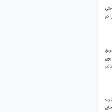
حتی
ا کم
ویق
روی
ثیر
ذوب
های