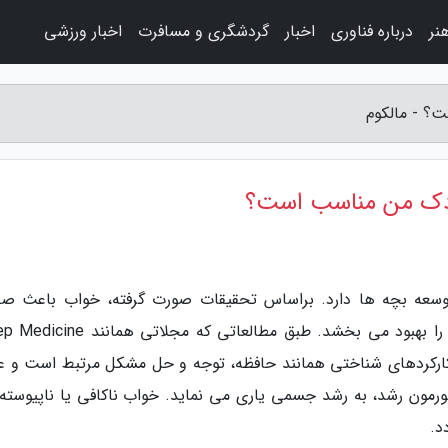
نر
درباره فناوری
اخبار
گردشگری و مسافرت
اخبار ورزشی
؟ - مالکوم
ودک من مناسب است؟
وسعه بچه ها دارد. براساس تحقیقات صورت گرفته، خواب باعث ص
توسعه مغز شده، یادگیری را ارتقاء داده و عواطف را بهبود می بخشد. طبق مطالعاتی که مج
ده اند، خواب به کارکردهای شناختی همانند حافظه، توجه و حل مشکل مرتبط است و ع
هورمون رشد، به رشد جسمی یاری می نماید. خواب ناکافی یا ناپیوسته
د.