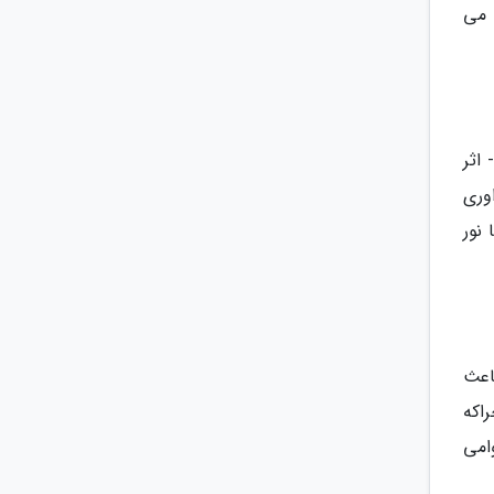
 می
اثر
وری
نور
اعث
اکه
امی