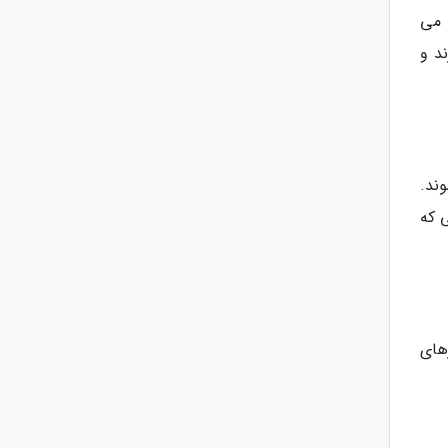
 می
د و
ند.
 که
های