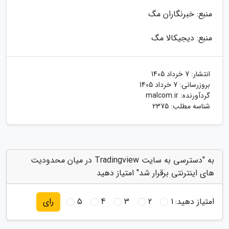
منبع: خبرنگاران مگ
منبع: دیجیکالا مگ
انتشار:
7 خرداد 1405
بروزرسانی:
7 خرداد 1405
گردآورنده:
malcom.ir
شناسه مطلب: 2375
به "دسترسی به سایت Tradingview در میان محدودیت
های اینترنتی برقرار شد" امتیاز دهید
امتیاز دهید:
1
2
3
4
5
رای