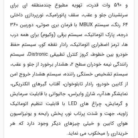
و 590 وات قدرت، تهویه مطبوع چندمنطقه ای برای
سرنشینان جلو و عقب، سقف پانورامیک، نورپردازی داخلی
64 رنگ، سیستم MBUX با فرمان بری صوتی، دوربین 360
درجه، پارک اتوماتیک، سیستم برقی (وکیوم) برای همه درب
ها، ترمز اضطراری اتوماتیک، رادار نقطه کور، سیستم حفظ
خودرو بین خطوط، کروز کنترل تطبیقی Distronic، سیستم
رانندگی نیمه خودران سطح 2، هشدار برخورد از جلو و عقب،
سیستم تشخیص خستگی راننده، سیستم هشدار خروج امن
از کابین خودرو، رادار تابلوخوان، آفتاب گیرهای الکتریکی،
نمایشگر هدآپ، شارژر وایرلس، جالیوانی با قابلیت سرمایش
و گرمایش، چراغ های LED با قابلیت تنظیم اتوماتیک
زاویه، جهت و شدت پرتاب نور، پخش رایحه و یونیزاسیون
هوای کابین و خیلی چیزهای دیگر وجود دارد که هر
خریداری را میخکوب می نماید.