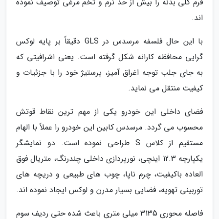
فرم کلی بدنه را بیش از حد نرم و تخم مرغی توصیف نموده
اند.
با این حال فلسفه مرسدس در GLS دقیقاً بر پایه لوکس
گرایی محافظه کارانه شکل گرفته است. یعنی اشرافیتی که
به جای جلب توجه اغراق آمیز، پرستیژ خود را با جزئیات و
کیفیت منتقل می نماید.
فضای داخلی این خودرو یکی از مهم ترین نقاط قوتش
محسوب می گردد. مرسدس کابین این خودرو را عملاً با الهام
مستقیم از کلاس S طراحی نموده است. دو نمایشگر
یکپارچه 12.3 اینچی، نورپردازی داخلی چندرنگ، متریال فوق
العاده باکیفیت، چرم ناپا، چوب های طبیعی و دریچه های
توربینی تهویه، فضایی بسیار مدرن و لوکس ایجاد نموده اند.
فاصله محوری 3135 میلی متری باعث شده حتی ردیف سوم