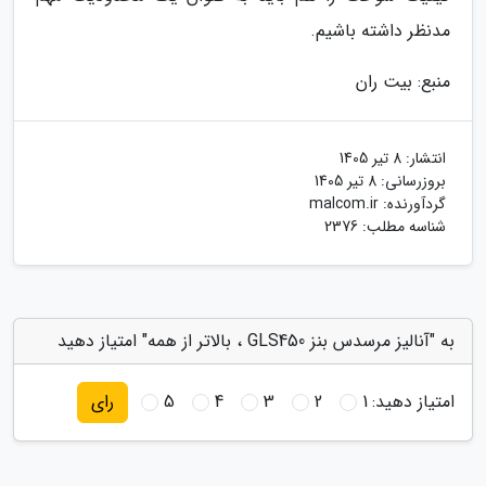
مدنظر داشته باشیم.
منبع: بیت ران
انتشار:
8 تیر 1405
بروزرسانی:
8 تیر 1405
گردآورنده:
malcom.ir
شناسه مطلب: 2376
به "آنالیز مرسدس بنز GLS450 ، بالاتر از همه" امتیاز دهید
امتیاز دهید:
1
2
3
4
5
رای