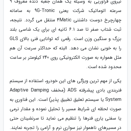
نیروی فراوریی به وسیله یک همان جعبه دنده معروف 9
سرعته اتوماتیک شرکت یعنی 9G-Tronic به سامانه
چهارچرخ دوست داشتنی 4Matic منتقل می گردد. نتیجه،
ثبت شتاب صفر تا صد 6.1 ثانیه ای برای یک شاسی بلند
بزرگ و سنگین وزن است. رقمی که توانایی فنی بالای GLS
را به خوبی نشان می دهد. البته که حداکثر سرعت آن هم
مثل همواره به صورت الکترونیکی روی 240 کیلومتر بر ساعت
محدود شده است.
یکی از مهم ترین ویژگی های این خودرو، استفاده از سیستم
فنربندی بادی پیشرفته ADS (مخفف Adaptive Damping
System یا سیستم تعلیق تطبیق پذیر) است. این فناوری به
صورت لحظه ای شرایط مسیر را تحلیل نموده و مقدار نرمی
یا سفتی یاری فنرها را تنظیم می نماید تا سرنشینان حتی
در مسیرهای ناهموار نیز سواری نرم و آرامی را تجربه نمایند.