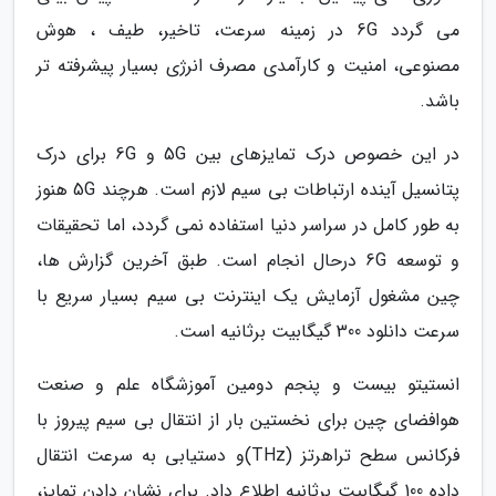
می گردد 6G در زمینه سرعت، تاخیر، طیف ، هوش
مصنوعی، امنیت و کارآمدی مصرف انرژی بسیار پیشرفته تر
باشد.
در این خصوص درک تمایزهای بین 5G و 6G برای درک
پتانسیل آینده ارتباطات بی سیم لازم است. هرچند 5G هنوز
به طور کامل در سراسر دنیا استفاده نمی گردد، اما تحقیقات
و توسعه 6G درحال انجام است. طبق آخرین گزارش ها،
چین مشغول آزمایش یک اینترنت بی سیم بسیار سریع با
سرعت دانلود 300 گیگابیت برثانیه است.
انستیتو بیست و پنجم دومین آموزشگاه علم و صنعت
هوافضای چین برای نخستین بار از انتقال بی سیم پیروز با
فرکانس سطح تراهرتز (THz)و دستیابی به سرعت انتقال
داده 100 گیگابیت برثانیه اطلاع داد. برای نشان دادن تمایز،