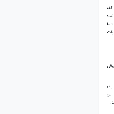
 کف
نده
شما
وقت
برقی
و در
این
د.