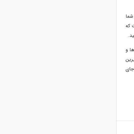
شما
ت که
د.
ا و
رین
جای