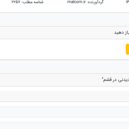
گردآورنده:
malcom.ir
شناسه مطلب: 2257
از دهید
دیدنی در قشم"