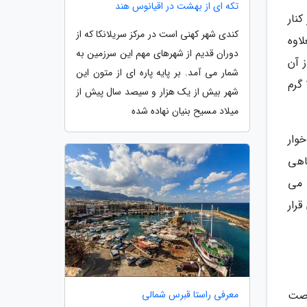
تکه ای از بهشت در اقیانوس هند
نار
کندی شهر کهنی است در مرکز سریلانکا که از
اوه
دوران قدیم از شهرهای مهم این سرزمین به
 آن
شمار می آمد. بر پایه پاره ای از متون این
گونه نیست. حشره خوار کوتوله خرطومی دارد که از آن برای خوردن حشرات ریز استفاده می نماید. وزن این جانور تنها 2 گرم
شهر بیش از یک هزار و سیصد سال پیش از
میلاد مسیح بنیان نهاده شده
وار
اهی
 می
رار
معرفی راستا قبرس شمالی
رصت