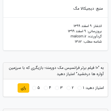
منبع: دیجیکالا مگ
انتشار:
9 اسفند 1399
بروزرسانی:
9 اسفند 1399
گردآورنده:
malcom.ir
شناسه مطلب: 1382
به "10 فیلم برتر فرانسیس مک دورمند؛ بازیگری که با سرزمین
آواره ها درخشید" امتیاز دهید
امتیاز دهید:
1
2
3
4
5
رای