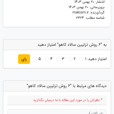
انتشار:
20 بهمن 1403
بروزرسانی:
20 بهمن 1403
گردآورنده:
malcom.ir
شناسه مطلب: 2324
به "6 روش تزئیین سالاد کاهو" امتیاز دهید
امتیاز دهید:
1
2
3
4
5
رای
دیدگاه های مرتبط با "6 روش تزئیین سالاد کاهو"
* نظرتان را در مورد این مقاله با ما درمیان بگذارید