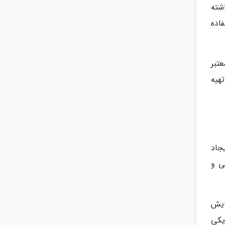
شته
فاده
تبر
تهیه
جاد
ی و
ایش
یکی