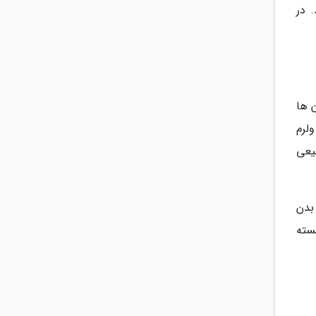
 در
 ها
لرم
یعی
ند تا بدن
سته