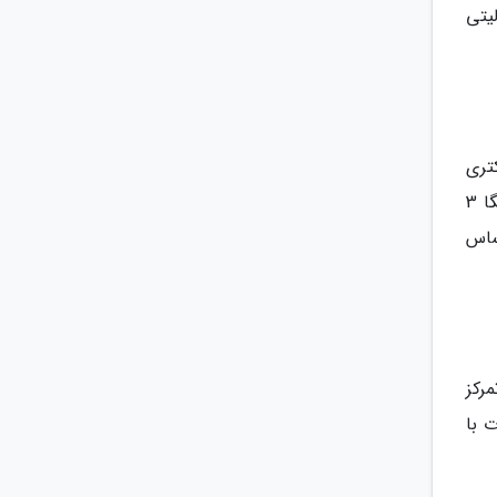
یتی
تری
است، خرما جایگزینی سالم برای قند محسوب می گردد و گردو یا بادام آسیاب شده منبعی غنی از چربی های مفید و امگا 3
حساس
رکز
 با